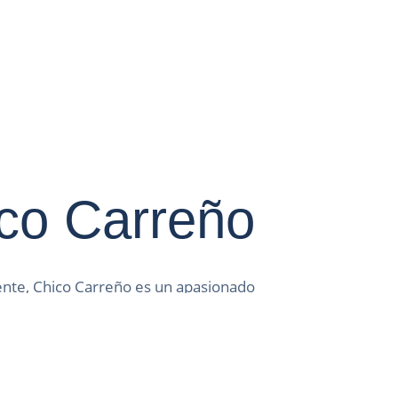
co Carreño
nte, Chico Carreño es un apasionado
a deportiva en el medio natural, lo
rmitido conocer los rincones más
 espectaculares del archipiélago
a experiencia acumulada, nos da la