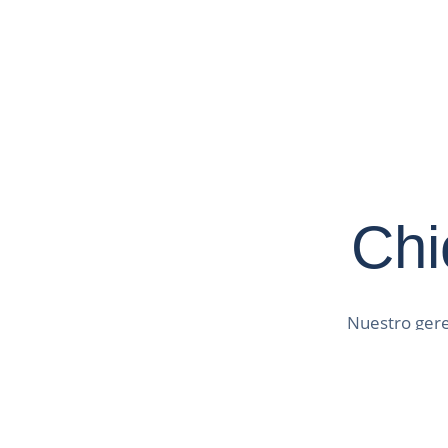
Chi
Nuestro gere
de la práctic
que le ha pe
escondidos y
canario. Est